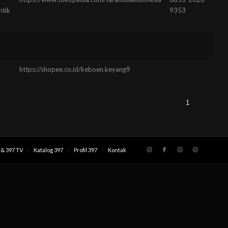
ntik
9353
https://shopee.co.id/keboen.keyang9
‹
1
›
& 397 TV
Katalog 397
Profil 397
Kontak