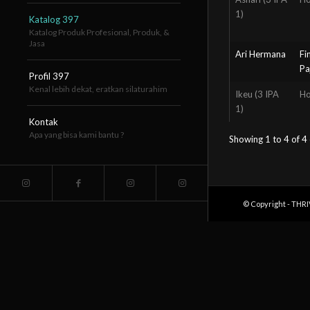
1)
Katalog 397
Katalog Produk Profesional, Produk, &
Jasa
Ari Hermana
Fi
Pa
Profil 397
Kenal lebih dekat, eratkan silaturahim
Ikeu (3 IPA
Ho
1)
Kontak
Apa yang bisa kami bantu ?
Showing 1 to 4 of 4 
© Copyright - THR