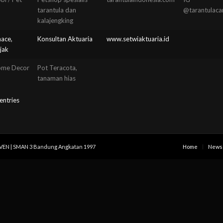
tarantula dan
@tarantulaca
kalajengking
nace,
Konsultan Aktuaria
www.setwiaktuaria.id
jak
me Decor
Pot Teracota,
tanaman hias
entries
IVEN | SMAN 3 Bandung Angkatan 1997
Home
News 