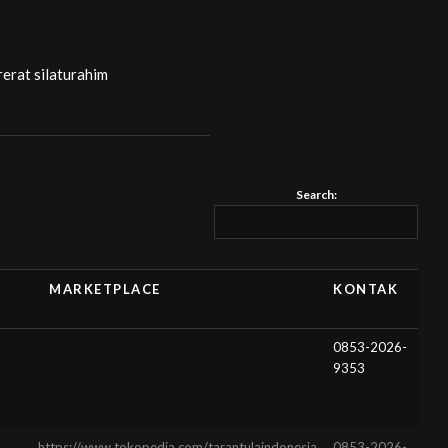
7
erat silaturahim
Search:
MARKETPLACE
KONTAK
MARKETPLACE
KONTAK
0853-2026-
9353
https://www.tokopedia.com/tarantulaindonesia
0853-2026-