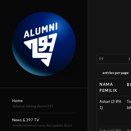
entries per page
NAMA
B
PEMILIK
NAMA
B
Home
Ashari (3 IPA
Te
PEMILIK
Selamat datang alumni397
1)
In
News & 397 TV
Simak informasi seru dan update disini
Ashari (3 IPA
Ho