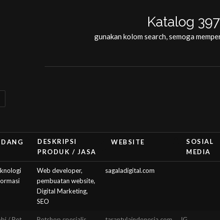
Katalog 39
gunakan kolom search, semoga memper
DESKRIPSI
SOSIAL
IDANG
WEBSITE
PRODUK / JASA
MEDIA
DESKRIPSI
SOSIAL
IDANG
WEBSITE
knologi
Web developer,
sagaladigital.com
PRODUK /
MEDIA
formasi
pembuatan website,
JASA
Digital Marketing,
SEO
bi / Pet
Petshop spesialis
tarantulaindonesia.com
IG