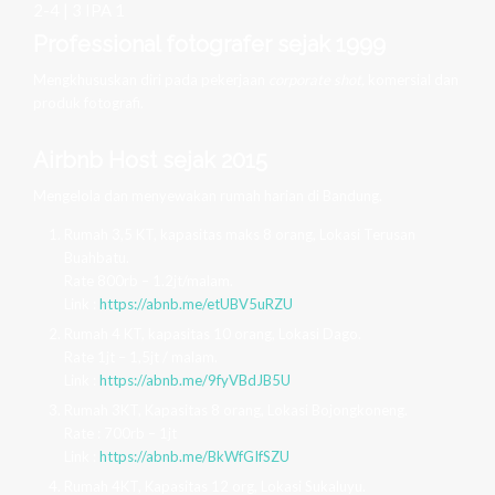
2-4 | 3 IPA 1
Professional fotografer sejak 1999
Mengkhususkan diri pada pekerjaan
corporate shot,
komersial dan
produk fotografi.
Airbnb Host sejak 2015
Mengelola dan menyewakan rumah harian di Bandung.
Rumah 3,5 KT, kapasitas maks 8 orang, Lokasi Terusan
Buahbatu.
Rate 800rb – 1.2jt/malam.
Link :
https://abnb.me/etUBV5uRZU
Rumah 4 KT, kapasitas 10 orang, Lokasi Dago.
Rate 1jt – 1,5jt / malam.
Link :
https://abnb.me/9fyVBdJB5U
Rumah 3KT, Kapasitas 8 orang, Lokasi Bojongkoneng.
Rate : 700rb – 1jt
Link :
https://abnb.me/BkWfGIfSZU
Rumah 4KT, Kapasitas 12 org, Lokasi Sukaluyu.