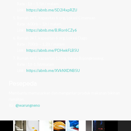
Rate : 1jt – 1,5jt / malam.
Link :
https://abnb.me/SD2i4xpRZU
Rumah 2KT, Kapasitas 6 org, Lokasi Cimenyan
Rate : 600rb – 1jt / malam
Link :
https://abnb.me/BJRor6CZy6
Rumah 3KT, kapasitas 6 org, Lokasi Dago
Rate : 700rb – 1,2jt / malam
Link :
https://abnb.me/PDHwkFLB5U
Rumah 4KT, kapasitas 12org, lokasi Bojongkoneng.
Rate : 1jt-1.5jt/malam
Link :
https://abnb.me/XVkNXDNB5U
Pesepeda
Membantu memasarkan dan mengantar produk makanan bikinan
rumahan.
IG :
@warungneno