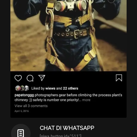
CHAT DI WHATSAPP
[njwa_button id=”511″]