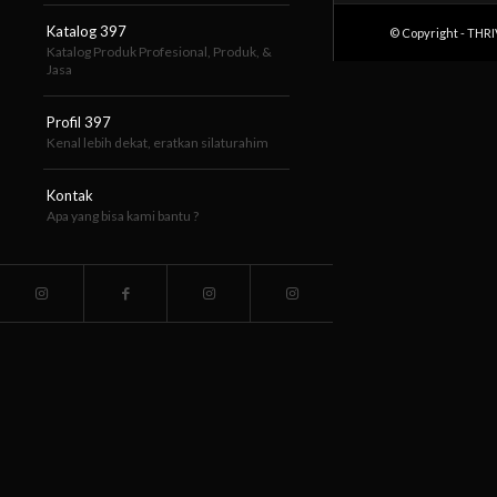
Katalog 397
© Copyright - THR
Katalog Produk Profesional, Produk, &
Jasa
Profil 397
Kenal lebih dekat, eratkan silaturahim
Kontak
Apa yang bisa kami bantu ?