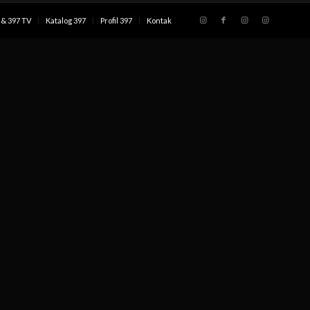
& 397 TV
Katalog 397
Profil 397
Kontak