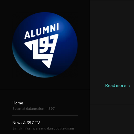
Read more
Home
Selamat datang alumni397
News & 397 TV
Simak informasi seru dan update disini