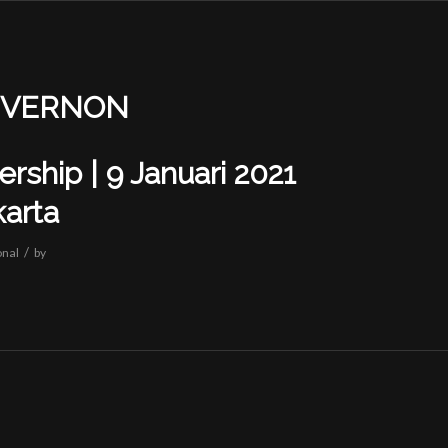
VERNON
ership | 9 Januari 2021
karta
/
onal
by