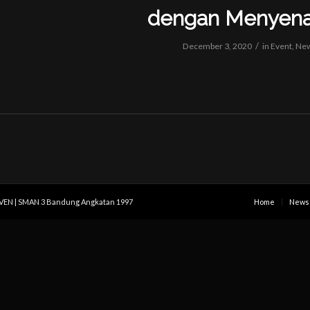
dengan Menyen
/
December 3, 2020
in
Event
,
Ne
IVEN | SMAN 3 Bandung Angkatan 1997
Home
News 