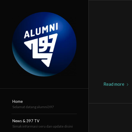
Read more
Home
Selamat datang alumni397
News & 397 TV
Simak informasi seru dan update disini