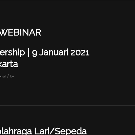
WEBINAR
ership | 9 Januari 2021
karta
/
onal
by
olahraga Lari/Sepeda