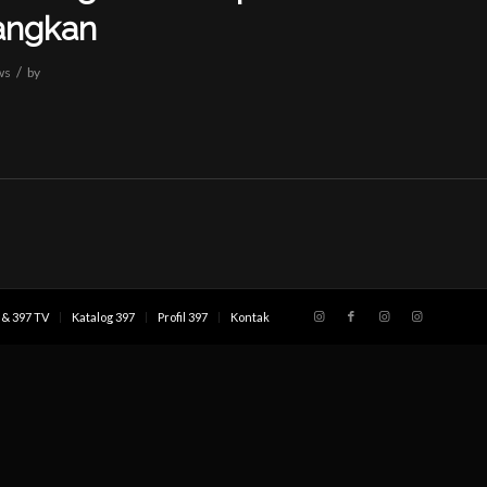
angkan
/
ws
by
& 397 TV
Katalog 397
Profil 397
Kontak