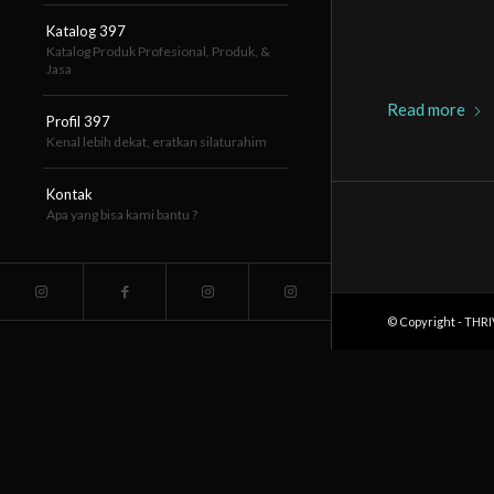
Katalog 397
Katalog Produk Profesional, Produk, &
Jasa
Read more
Profil 397
Kenal lebih dekat, eratkan silaturahim
Kontak
Apa yang bisa kami bantu ?
© Copyright - THR