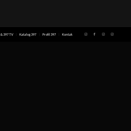
& 397 TV
Katalog 397
Profil 397
Kontak