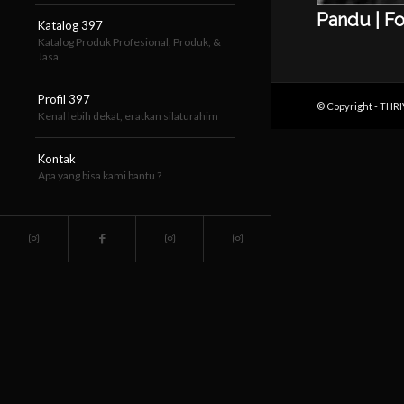
Pandu | Fo
Katalog 397
Katalog Produk Profesional, Produk, &
Jasa
Profil 397
© Copyright - THR
Kenal lebih dekat, eratkan silaturahim
Kontak
Apa yang bisa kami bantu ?