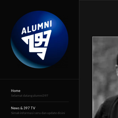
Home
Selamat datang alumni397
News & 397 TV
Simak informasi seru dan update disini